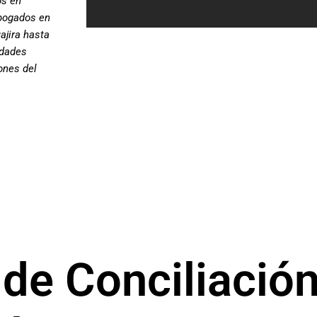
os en
abogados en
ajira hasta
udades
ones del
 de Conciliació