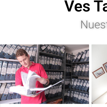
Ves T
Nuest