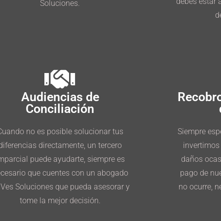
debes estar
Soluciones.
d
Audiencias de
Recobro
Conciliación
Cuando no es posible solucionar tus
Siempre espe
diferencias directamente, un tercero
invertimos
mparcial puede ayudarte, siempre es
daños ocasi
cesario que cuentes con un abogado
pago de nue
 Ves Soluciones que pueda asesorar y
no ocurre, 
tome la mejor decisión.